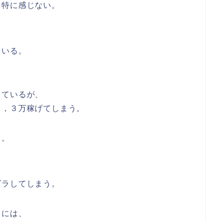
も特に感じない。
ている。
っているが、
２，３万稼げてしまう。
く。
ダラしてしまう。
きには、